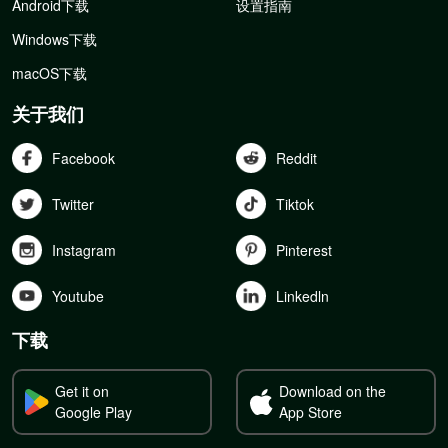
Android下载
设置指南
Windows下载
macOS下载
关于我们
Facebook
Reddit
Twitter
Tiktok
Instagram
Pinterest
Youtube
Linkedln
下载
Get it on
Download on the
Google Play
App Store