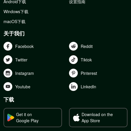
Android下载
设置指南
Windows下载
macOS下载
关于我们
Facebook
Reddit
Twitter
Tiktok
Instagram
Pinterest
Youtube
Linkedln
下载
Get it on
Download on the
Google Play
App Store