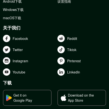
Android下载
设置指南
Windows下载
macOS下载
关于我们
Facebook
Reddit
Twitter
Tiktok
Instagram
Pinterest
Youtube
Linkedln
下载
Get it on
Download on the
Google Play
App Store