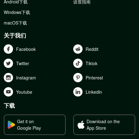
Android下载
设置指南
Windows下载
macOS下载
关于我们
Facebook
Reddit
Twitter
Tiktok
Instagram
Pinterest
Youtube
Linkedln
下载
Get it on
Download on the
Google Play
App Store