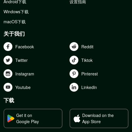
Android下载
设置指南
Windows下载
macOS下载
关于我们
Facebook
Reddit
Twitter
Tiktok
Instagram
Pinterest
Youtube
Linkedln
下载
Get it on
Download on the
Google Play
App Store