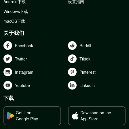
Android下载
设置指南
Windows下载
macOS下载
关于我们
Facebook
Reddit
Twitter
Tiktok
Instagram
Pinterest
Youtube
Linkedln
下载
Get it on
Download on the
Google Play
App Store