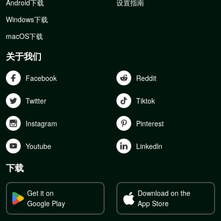
Android下载
设置指南
Windows下载
macOS下载
关于我们
Facebook
Reddit
Twitter
Tiktok
Instagram
Pinterest
Youtube
Linkedln
下载
Get it on
Download on the
Google Play
App Store