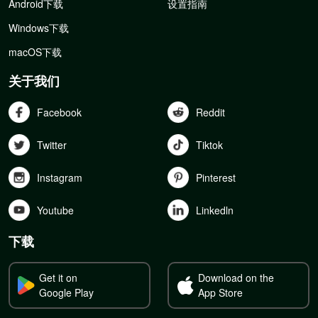
Android下载
设置指南
Windows下载
macOS下载
关于我们
Facebook
Reddit
Twitter
Tiktok
Instagram
Pinterest
Youtube
Linkedln
下载
Get it on
Download on the
Google Play
App Store