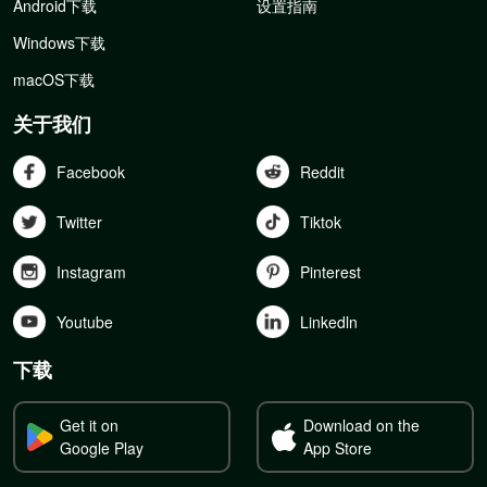
Android下载
设置指南
Windows下载
macOS下载
关于我们
Facebook
Reddit
Twitter
Tiktok
Instagram
Pinterest
Youtube
Linkedln
下载
Get it on
Download on the
Google Play
App Store