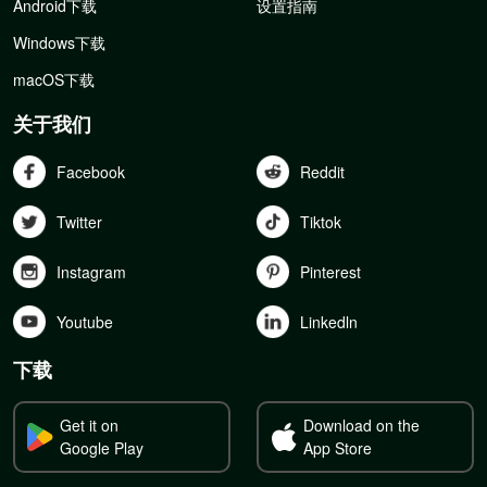
Android下载
设置指南
Windows下载
macOS下载
关于我们
Facebook
Reddit
Twitter
Tiktok
Instagram
Pinterest
Youtube
Linkedln
下载
Get it on
Download on the
Google Play
App Store