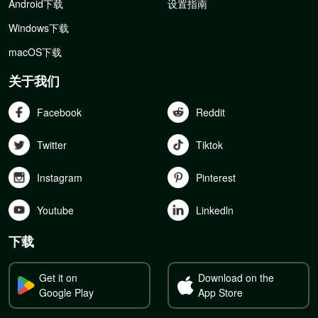
Android下载
设置指南
Windows下载
macOS下载
关于我们
Facebook
Reddit
Twitter
Tiktok
Instagram
Pinterest
Youtube
Linkedln
下载
Get it on
Download on the
Google Play
App Store