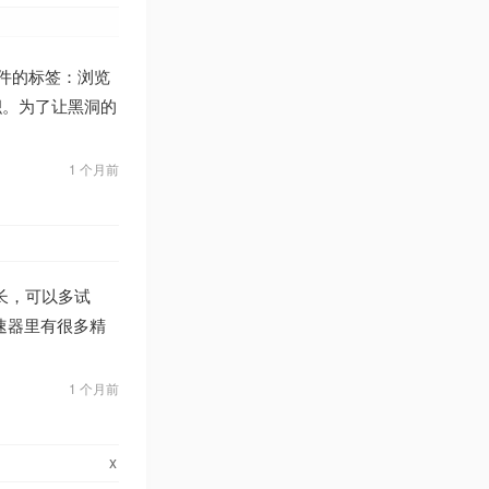
器软件的标签：浏览
积。为了让黑洞的
1 个月前
长，可以多试
加速器里有很多精
1 个月前
x