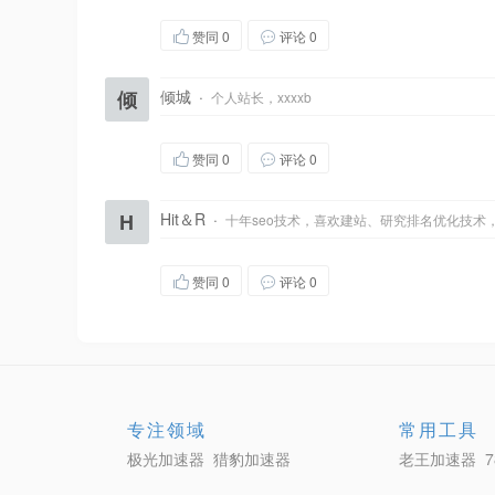
赞同
0
评论 0
倾
倾城
·
个人站长，xxxxb
赞同
0
评论 0
H
Hit＆R
·
十年seo技术，喜欢建站、研究排名优化技术
赞同
0
评论 0
专注领域
常用工具
极光加速器
猎豹加速器
老王加速器