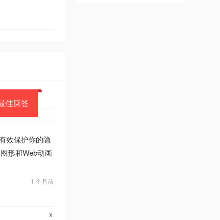
最佳回答
有效保护你的隐
量图形和Web动画
1 个月前
x