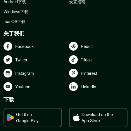
Android下载
设置指南
Windows下载
macOS下载
关于我们
Facebook
Reddit
Twitter
Tiktok
Instagram
Pinterest
Youtube
Linkedln
下载
Get it on
Download on the
Google Play
App Store