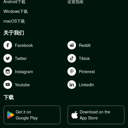
Android下载
设置指南
Windows下载
macOS下载
关于我们
Facebook
Reddit
Twitter
Tiktok
Instagram
Pinterest
Youtube
Linkedln
下载
Get it on
Download on the
Google Play
App Store