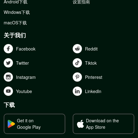
Android下载
设置指南
Windows下载
macOS下载
关于我们
Facebook
Reddit
Twitter
Tiktok
Instagram
Pinterest
Youtube
Linkedln
下载
Get it on
Download on the
Google Play
App Store