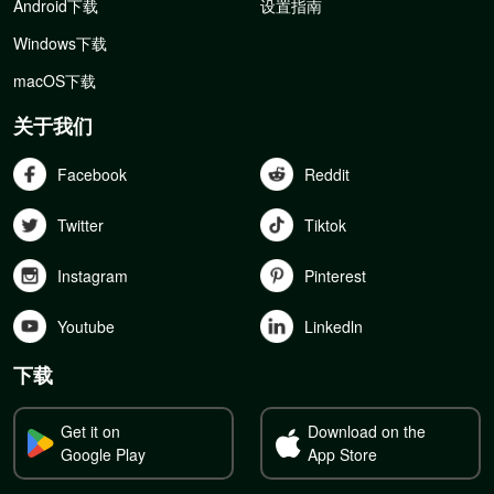
Android下载
设置指南
Windows下载
macOS下载
关于我们
Facebook
Reddit
Twitter
Tiktok
Instagram
Pinterest
Youtube
Linkedln
下载
Get it on
Download on the
Google Play
App Store