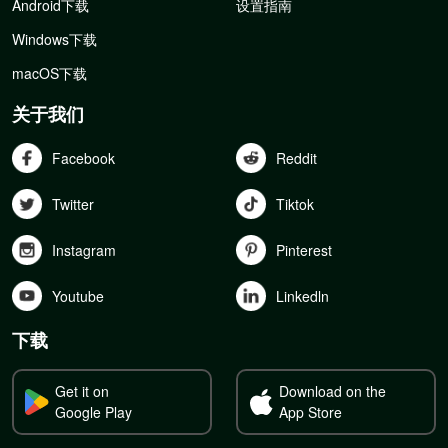
Android下载
设置指南
Windows下载
macOS下载
关于我们
Facebook
Reddit
Twitter
Tiktok
Instagram
Pinterest
Youtube
Linkedln
下载
Get it on
Download on the
Google Play
App Store