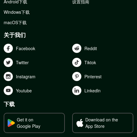
Android下载
设置指南
Windows下载
macOS下载
关于我们
Facebook
Reddit
Twitter
Tiktok
Instagram
Pinterest
Youtube
Linkedln
下载
Get it on
Download on the
Google Play
App Store