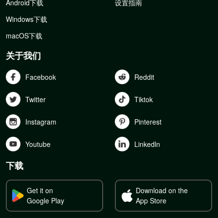
Android下载
设置指南
Windows下载
macOS下载
关于我们
Facebook
Reddit
Twitter
Tiktok
Instagram
Pinterest
Youtube
Linkedln
下载
Get it on
Download on the
Google Play
App Store