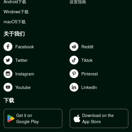
Android下载
设置指南
Windows下载
macOS下载
关于我们
Facebook
Reddit
Twitter
Tiktok
Instagram
Pinterest
Youtube
Linkedln
下载
Get it on
Download on the
Google Play
App Store