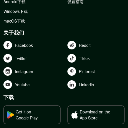
Android下载
设置指南
Windows下载
macOS下载
关于我们
Facebook
Reddit
Twitter
Tiktok
Instagram
Pinterest
Youtube
Linkedln
下载
Get it on
Download on the
Google Play
App Store