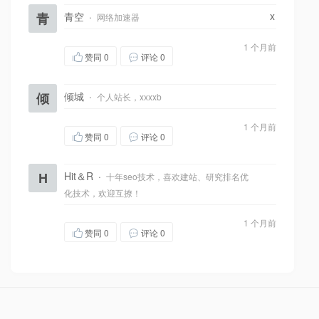
x
青
青空
·
网络加速器
1 个月前
赞同
0
评论 0
倾
倾城
·
个人站长，xxxxb
1 个月前
赞同
0
评论 0
H
Hit＆R
·
十年seo技术，喜欢建站、研究排名优
化技术，欢迎互撩！
1 个月前
赞同
0
评论 0