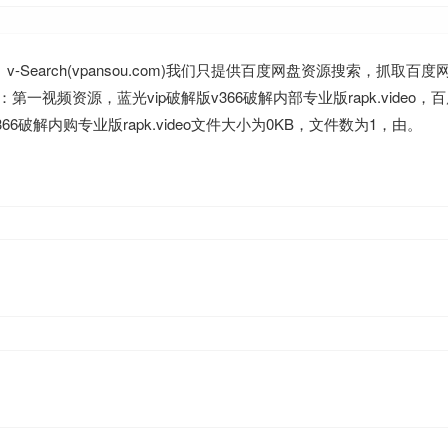
Search(vpansou.com)我们只提供百度网盘资源搜索，抓取百
视频资源，蓝光vip破解版v366破解内部专业版rapk.video，
6破解内购专业版rapk.video文件大小为0KB，文件数为1，由。