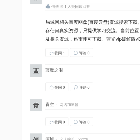
僧僧 等 1 人赞同该回答
局域网相关百度网盘(百度云盘)资源搜索下载。v-
存任何真实资源，只提供学习交流。当前位置：第一
及相关资源，迅雷即可下载。蓝光vip破解版v36
赞同
1
评论 0
蓝
蓝魔之泪
赞同
0
评论 0
青
青空
·
网络加速器
赞同
0
评论 0
倾
倾城
·
个人站长，xxxxb