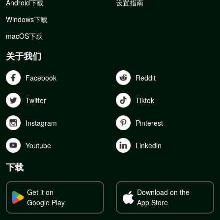
Android下载
设置指南
Windows下载
macOS下载
关于我们
Facebook
Reddit
Twitter
Tiktok
Instagram
Pinterest
Youtube
Linkedln
下载
Get it on
Download on the
Google Play
App Store