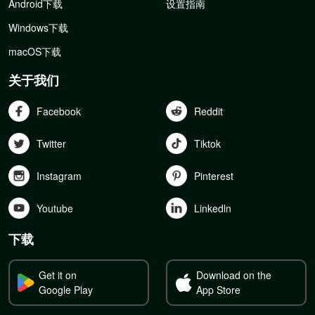
Android下载
设置指南
Windows下载
macOS下载
关于我们
Facebook
Reddit
Twitter
Tiktok
Instagram
Pinterest
Youtube
Linkedln
下载
Get it on
Download on the
Google Play
App Store