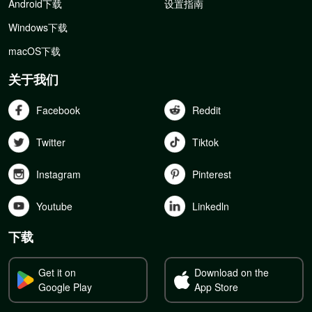
Android下载
设置指南
Windows下载
macOS下载
关于我们
Facebook
Reddit
Twitter
Tiktok
Instagram
Pinterest
Youtube
Linkedln
下载
Get it on
Download on the
Google Play
App Store