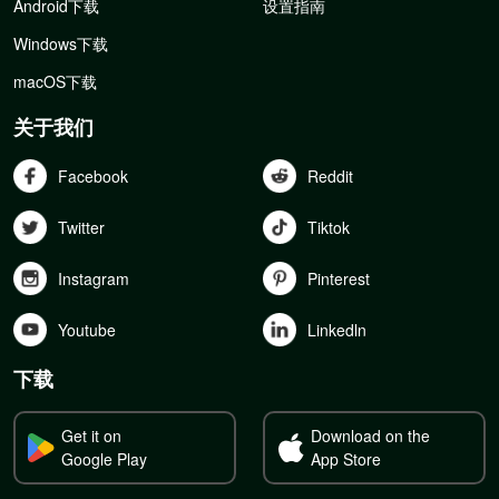
Android下载
设置指南
Windows下载
macOS下载
关于我们
Facebook
Reddit
Twitter
Tiktok
Instagram
Pinterest
Youtube
Linkedln
下载
Get it on
Download on the
Google Play
App Store