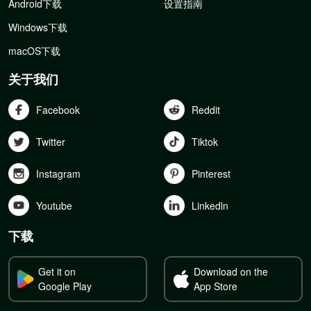
Android下载
设置指南
Windows下载
macOS下载
关于我们
Facebook
Reddit
Twitter
Tiktok
Instagram
Pinterest
Youtube
Linkedln
下载
Get it on
Download on the
Google Play
App Store