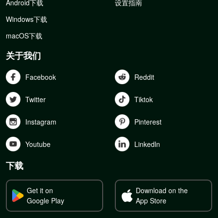
Android下载
设置指南
Windows下载
macOS下载
关于我们
Facebook
Reddit
Twitter
Tiktok
Instagram
Pinterest
Youtube
Linkedln
下载
Get it on
Download on the
Google Play
App Store