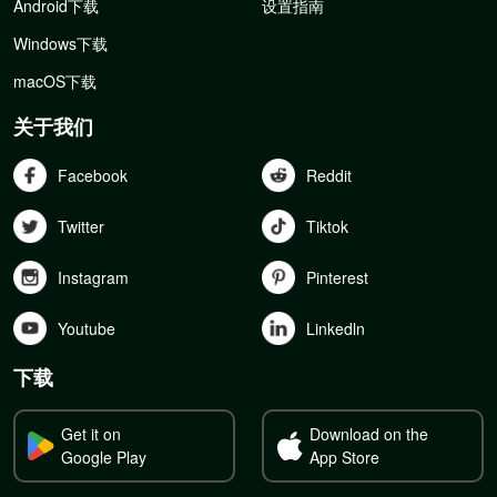
Android下载
设置指南
Windows下载
macOS下载
关于我们
Facebook
Reddit
Twitter
Tiktok
Instagram
Pinterest
Youtube
Linkedln
下载
Get it on
Download on the
Google Play
App Store