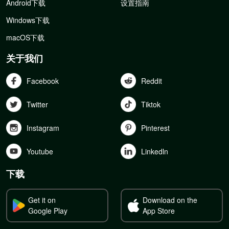
Android下载
设置指南
Windows下载
macOS下载
关于我们
Facebook
Reddit
Twitter
Tiktok
Instagram
Pinterest
Youtube
Linkedln
下载
Get it on
Download on the
Google Play
App Store