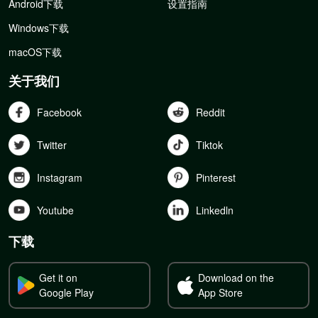
Android下载
设置指南
Windows下载
macOS下载
关于我们
Facebook
Reddit
Twitter
Tiktok
Instagram
Pinterest
Youtube
Linkedln
下载
Get it on
Download on the
Google Play
App Store