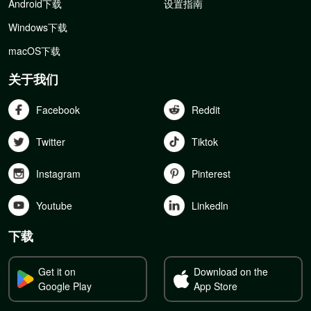
Android下载
设置指南
Windows下载
macOS下载
关于我们
Facebook
Reddit
Twitter
Tiktok
Instagram
Pinterest
Youtube
Linkedln
下载
Get it on
Download on the
Google Play
App Store