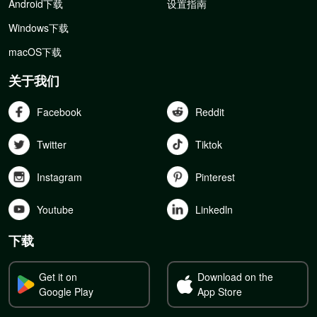
Android下载
设置指南
Windows下载
macOS下载
关于我们
Facebook
Reddit
Twitter
Tiktok
Instagram
Pinterest
Youtube
Linkedln
下载
Get it on
Download on the
Google Play
App Store