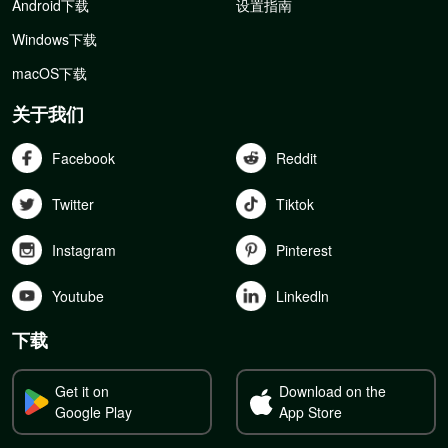
Android下载
设置指南
Windows下载
macOS下载
关于我们
Facebook
Reddit
Twitter
Tiktok
Instagram
Pinterest
Youtube
Linkedln
下载
Get it on
Download on the
Google Play
App Store