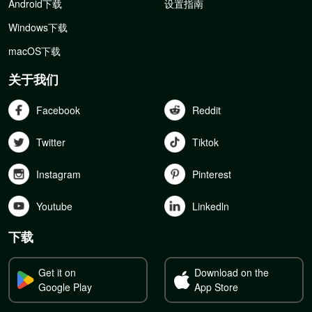
Android下载
设置指南
Windows下载
macOS下载
关于我们
Facebook
Reddit
Twitter
Tiktok
Instagram
Pinterest
Youtube
Linkedln
下载
Get it on
Download on the
Google Play
App Store