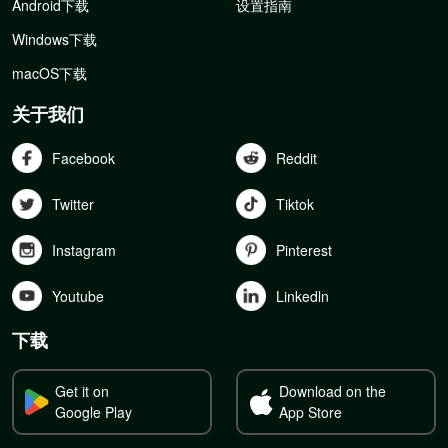
Android下载
设置指南
Windows下载
macOS下载
关于我们
Facebook
Reddit
Twitter
Tiktok
Instagram
Pinterest
Youtube
Linkedln
下载
Get it on
Download on the
Google Play
App Store