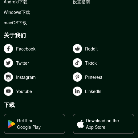
Android下载
设置指南
Windows下载
macOS下载
关于我们
Facebook
Reddit
Twitter
Tiktok
Instagram
Pinterest
Youtube
Linkedln
下载
Get it on
Download on the
Google Play
App Store