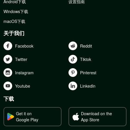
Android下载
设置指南
Windows下载
macOS下载
关于我们
Facebook
Reddit
Twitter
Tiktok
Instagram
Pinterest
Youtube
Linkedln
下载
Get it on
Download on the
Google Play
App Store