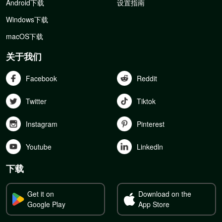
Android下载
设置指南
Windows下载
macOS下载
关于我们
Facebook
Reddit
Twitter
Tiktok
Instagram
Pinterest
Youtube
Linkedln
下载
Get it on
Download on the
Google Play
App Store