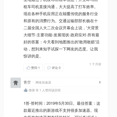
租车司机直接沟通，大大提高了打车效率。
现在各种手机应用正在颠覆传统的服务行业
和原有的消费行为。交通运输部部长杨在十
二届全国人大二次会议开幕会上说，'大背景
大细节-主要功能-发展现状-政府应对-所有最
好的答案：今天看到地图推出的'敢用敢赔'活
动，想到来知乎试探一下网友的态度。让我
惊讶的是。
1 个月前
赞同
1
评论 0
x
青
青空
·
网络加速器
僧僧 等 1 人赞同该回答
1答-答时间：2019年5月30日。最佳答案：这
款最近推出的新游戏不支持很多加速器。现