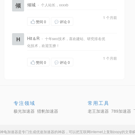
倾
倾城
·
个人站长，xxxxb
1 个月前
赞同
0
评论 0
H
Hit＆R
·
十年seo技术，喜欢建站、研究排名优
化技术，欢迎互撩！
1 个月前
赞同
0
评论 0
专注领域
常用工具
极光加速器
猎豹加速器
老王加速器
789加速器
神龟加速器
是专门生成
优途加速器
的神器，可以把互联网internet上复制copy的