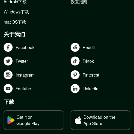
Android下载
设置指南
Windows下载
macOS下载
关于我们
Facebook
Reddit
Twitter
Tiktok
Instagram
Pinterest
Youtube
Linkedln
下载
Get it on
Download on the
Google Play
App Store