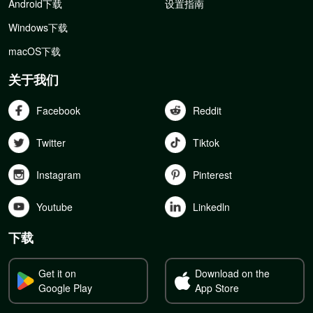
Android下载
设置指南
Windows下载
macOS下载
关于我们
Facebook
Reddit
Twitter
Tiktok
Instagram
Pinterest
Youtube
Linkedln
下载
Get it on
Download on the
Google Play
App Store