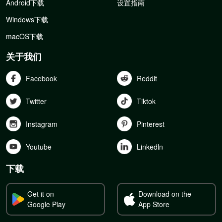
Android下载
设置指南
Windows下载
macOS下载
关于我们
Facebook
Reddit
Twitter
Tiktok
Instagram
Pinterest
Youtube
Linkedln
下载
Get it on
Download on the
Google Play
App Store