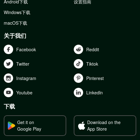
Android下载
设置指南
Windows下载
macOS下载
关于我们
Facebook
Reddit
Twitter
Tiktok
Instagram
Pinterest
Youtube
Linkedln
下载
Get it on
Download on the
Google Play
App Store