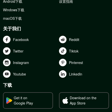
Android下载
设置指南
Windows下载
macOS下载
关于我们
Facebook
Reddit
Twitter
Tiktok
Instagram
Pinterest
Youtube
Linkedln
下载
Get it on
Download on the
Google Play
App Store