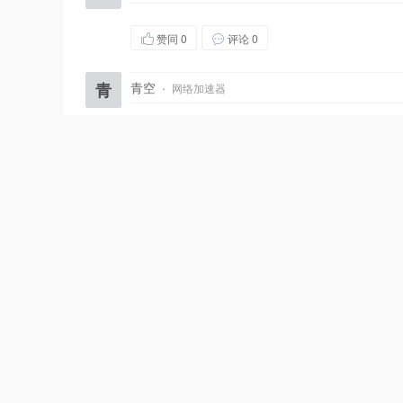
赞同
0
评论 0
青
青空
·
网络加速器
赞同
0
评论 0
倾
倾城
·
个人站长，xxxxb
赞同
0
评论 0
H
Hit＆R
·
十年seo技术，喜欢建站、研究排名优化技术
赞同
0
评论 0