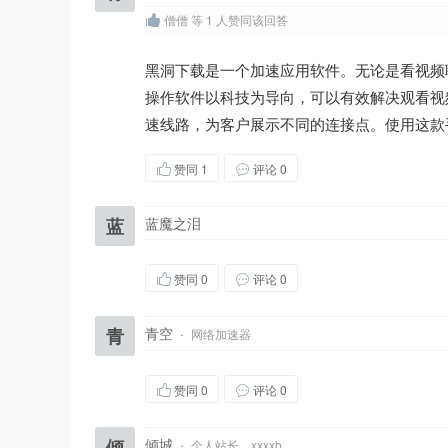
僧僧 等 1 人赞同该回答
黑洞下载是一个加速应用软件。无论是看视频
操作软件以科技为导向，可以有效解决观看视
速线路，为客户展示不同的连接点。使用这款
赞同
1
评论 0
蓝
蓝魔之泪
赞同
0
评论 0
青
青空
·
网络加速器
赞同
0
评论 0
倾
倾城
·
个人站长，xxxxb