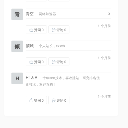
x
青
青空
·
网络加速器
1 个月前
赞同
0
评论 0
倾
倾城
·
个人站长，xxxxb
1 个月前
赞同
0
评论 0
H
Hit＆R
·
十年seo技术，喜欢建站、研究排名优
化技术，欢迎互撩！
1 个月前
赞同
0
评论 0