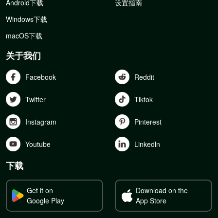
Android下载
设置指南
Windows下载
macOS下载
关于我们
Facebook
Reddit
Twitter
Tiktok
Instagram
Pinterest
Youtube
Linkedln
下载
Get it on
Download on the
Google Play
App Store